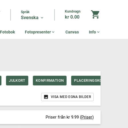
Kundvagn
shopping_cart
?
Språk
kr 0.00
Svenska
expand_more
Fotobok
Fotopresenter
expand_more
Canvas
Info
expand_more
JULKORT
KONFIRMATION
PLACERINGSKORT
STUD
VISA MED EGNA BILDER
Priser från kr 9.99
(
Priser
)