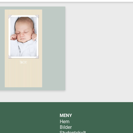
MENY
Hem
Bilder
Studentskylt