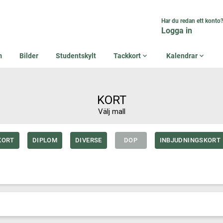
Har du redan ett konto
Logga in
m
Bilder
Studentskylt
Tackkort
expand_more
Kalendrar
expand_more
KORT
Välj mall
KORT
DIPLOM
DIVERSE
DOP
INBJUDNINGSKORT